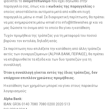
φαίνεται το
ονοματεπώνυμο
που έχει δηλωθεί στην
παραγγελία σας, όπως και ο
κωδικός της παραγγελίας
ο
οποίος αποστέλλεται αυτόματα μετά από κάθε επιτυχή
παραγγελία, μέσω e-mail. Σε διαφορετική περίπτωση, θα πρέπει
να μας ενημερώσετε μέσω email στο info@littlewishes.gr και να
μας δώσετε το όνομα από το οποίο θα γίνει η κατάθεση.
Τυχόν προμήθεια της τράπεζας για τη μεταφορά του ποσού
βαρύνει τον εντολέα, δηλαδή εσάς.
Σε περίπτωση που επιλέξετε την κατάθεση από άλλη τράπεζα
εκτός των συνεργαζόμενων (ALPHA BANK, ΠΕΙΡΑΙΩΣ), θα πρέπει
να επιβαρυνθείτε τα έξοδα και των δυο τραπεζών για τη
συναλλαγή.
Όταν η συναλλαγή γίνεται εντός της ίδιας τράπεζας, δεν
υπάρχουν επιπλέον χρεώσεις προμήθειας.
Η κατάθεση των χρημάτων μπορεί να γίνει στους παρακάτω
λογαριασμούς:
Alpha Bank:
IBAN: GR36 0140 7080 7080 0200 2020 513