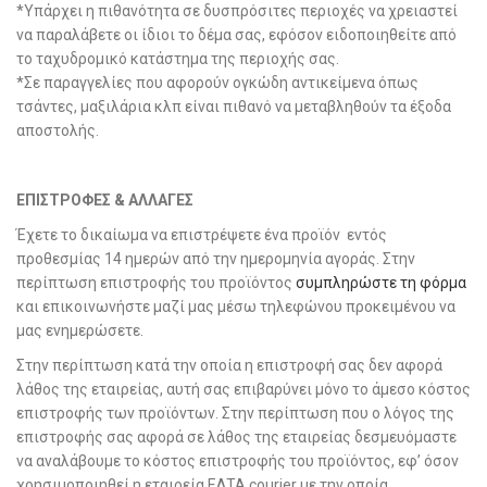
*Υπάρχει η πιθανότητα σε δυσπρόσιτες περιοχές να χρειαστεί
να παραλάβετε οι ίδιοι το δέμα σας, εφόσον ειδοποιηθείτε από
το ταχυδρομικό κατάστημα της περιοχής σας.
*Σε παραγγελίες που αφορούν ογκώδη αντικείμενα όπως
τσάντες, μαξιλάρια κλπ είναι πιθανό να μεταβληθούν τα έξοδα
αποστολής.
ΕΠΙΣΤΡΟΦΕΣ & ΑΛΛΑΓΕΣ
Έχετε το δικαίωμα να επιστρέψετε ένα προϊόν εντός
προθεσμίας 14 ημερών από την ημερομηνία αγοράς. Στην
περίπτωση επιστροφής του προϊόντος
συμπληρώστε τη φόρμα
και επικοινωνήστε μαζί μας μέσω τηλεφώνου προκειμένου να
μας ενημερώσετε.
Στην περίπτωση κατά την οποία η επιστροφή σας δεν αφορά
λάθος της εταιρείας, αυτή σας επιβαρύνει μόνο το άμεσο κόστος
επιστροφής των προϊόντων. Στην περίπτωση που ο λόγος της
επιστροφής σας αφορά σε λάθος της εταιρείας δεσμευόμαστε
να αναλάβουμε το κόστος επιστροφής του προϊόντος, εφ’ όσον
χρησιμοποιηθεί η εταιρεία ΕΛΤΑ courier με την οποία